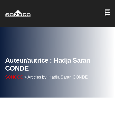
Auteur/autrice : Hadja Saran
CONDE
SONOCO
>
Articles by: Hadja Saran CONDE