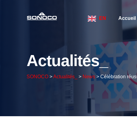
EN
Accueil
Actualités_
SONOCO
>
Actualités_
>
News
>
Célébration réus