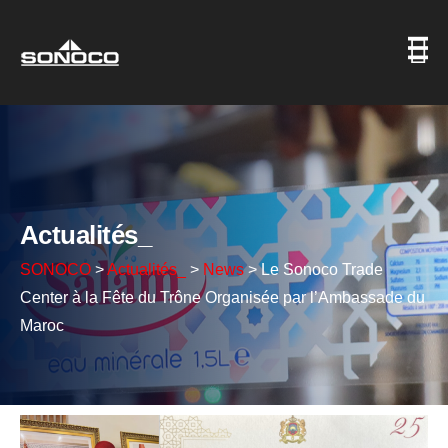
Actualités_
SONOCO
>
Actualités_
>
News
>
Le Sonoco Trade
Center à la Fête du Trône Organisée par l’Ambassade du
Maroc