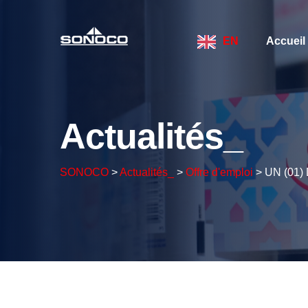
EN
Accueil
Actualités_
SONOCO
>
Actualités_
>
Offre d'emploi
>
UN (01