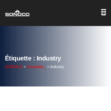
Étiquette : Industry
SONOCO
>
Actualités_
>
Industry