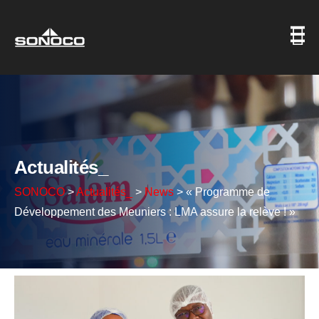
Actualités_
SONOCO
>
Actualités_
>
News
>
« Programme de
Développement des Meuniers : LMA assure la relève ! »