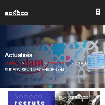
Actualités_
SONOCO
>
Actualités_
>
Offre d'emploi
>
UN (01)
SUPERVISEUR MECANICIEN (H/F)