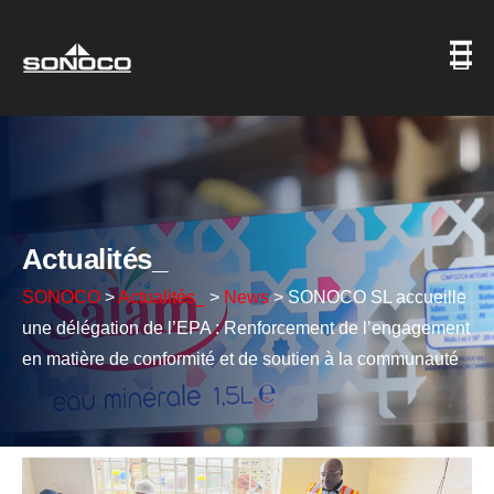
Actualités_
SONOCO
>
Actualités_
>
News
>
SONOCO SL accueille
une délégation de l’EPA : Renforcement de l’engagement
en matière de conformité et de soutien à la communauté