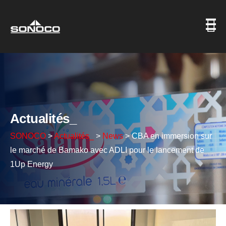
Actualités_
SONOCO
>
Actualités_
>
News
>
CBA en immersion sur
le marché de Bamako avec ADLI pour le lancement de
1Up Energy