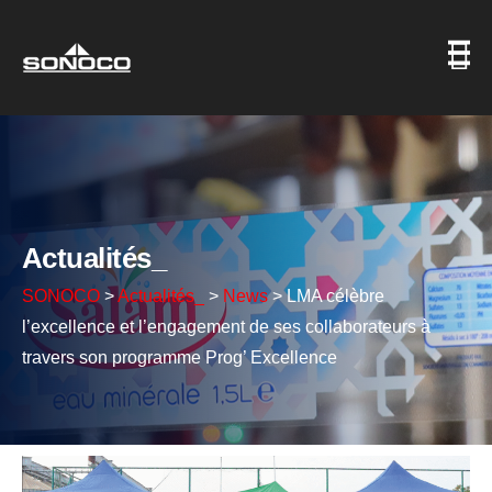
Actualités_
SONOCO
>
Actualités_
>
News
>
LMA célèbre
l’excellence et l’engagement de ses collaborateurs à
travers son programme Prog’ Excellence