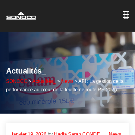
Actualités_
SONOCO
>
Actualités_
>
News
>
AFI : La gestion de la
performance au cœur de la feuille de route RH 2026
janvier 19, 2026
by
Hadja Saran CONDE
News