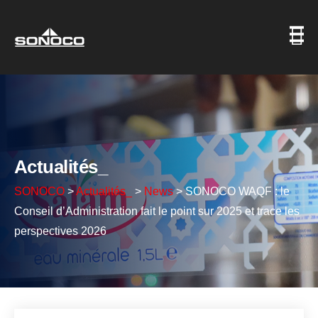
Actualités_
SONOCO
>
Actualités_
>
News
>
SONOCO WAQF : le
Conseil d’Administration fait le point sur 2025 et trace les
perspectives 2026