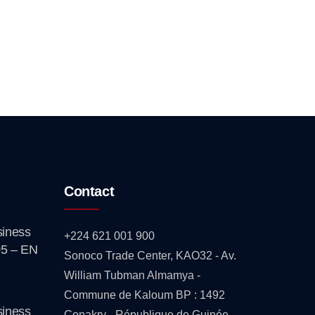
Contact
iness
+224 621 001 900
5 – EN
Sonoco Trade Center, KAO32 - Av.
William Tubman Almamya -
Commune de Kaloum BP : 1492
iness
Conakry - République de Guinée