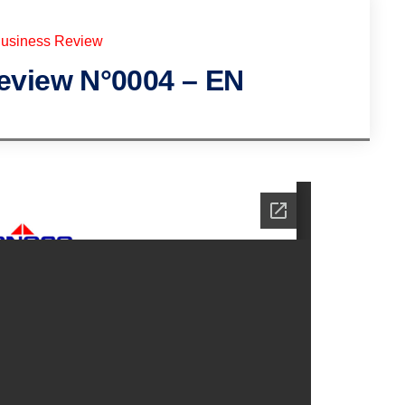
usiness Review
view N°0004 – EN