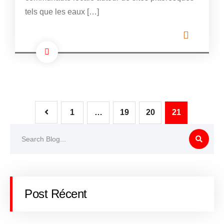
tels que les eaux […]
1
…
19
20
21
Post Récent