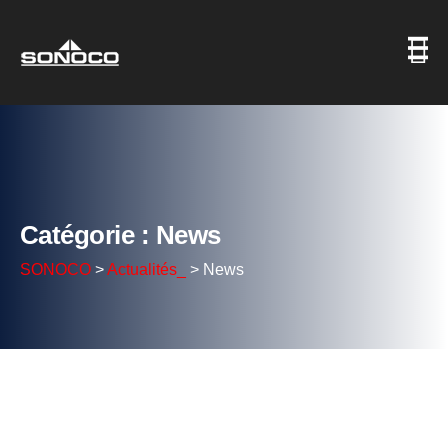
Catégorie : News
SONOCO
>
Actualités_
>
News