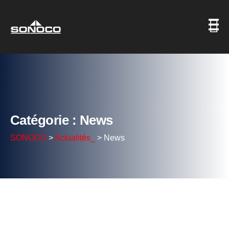
Catégorie : News
SONOCO
>
Actualités_
>
News